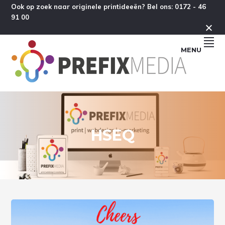
Spring
Door
Spring
Ook op zoek naar originele printideeën? Bel ons: 0172 - 46
91 00
naar
naar
naar
de
de
de
hoofdnavigatie
hoofd
voettekst
MENU
inhoud
HSEQ