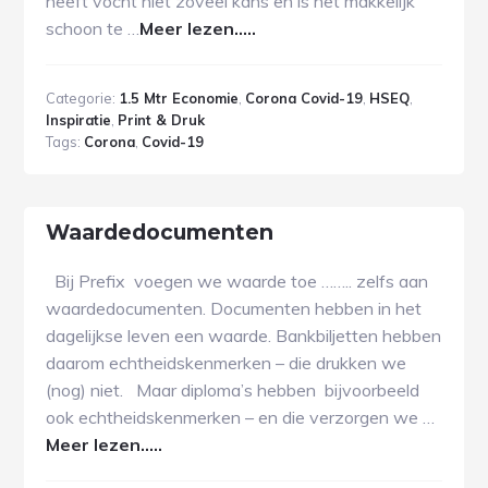
heeft vocht niet zoveel kans en is het makkelijk
schoon te …
Meer lezen.....
Categorie:
1.5 Mtr Economie
,
Corona Covid-19
,
HSEQ
,
Inspiratie
,
Print & Druk
Tags:
Corona
,
Covid-19
Waardedocumenten
Bij Prefix voegen we waarde toe …….. zelfs aan
waardedocumenten. Documenten hebben in het
dagelijkse leven een waarde. Bankbiljetten hebben
daarom echtheidskenmerken – die drukken we
(nog) niet. Maar diploma’s hebben bijvoorbeeld
ook echtheidskenmerken – en die verzorgen we …
Meer lezen.....